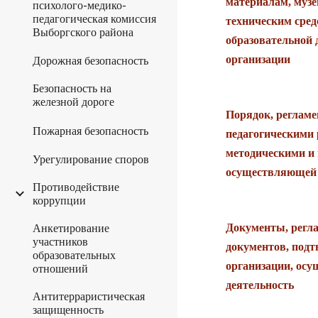
материалам, муз
психолого-медико-
педагогическая комиссия
техническим сред
Выборгского района
образовательной 
организации
Дорожная безопасность
Безопасность на
железной дороге
Порядок, реглам
Пожарная безопасность
педагогическими
методическими и
Урегулирование споров
осуществляющей 
Противодействие
коррупции
Анкетирование
Документы, регл
участников
документов, под
образовательных
организации, ос
отношений
деятельность
Антитерраристическая
защищенность