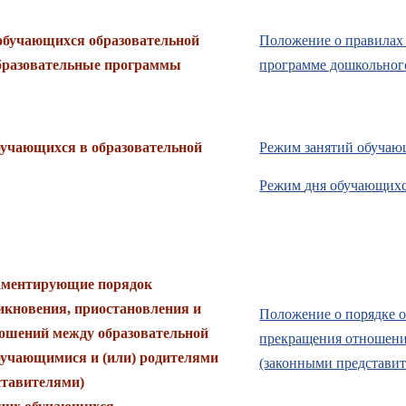
обучающихся образовательной
Положение о правилах 
образовательные программы
программе дошкольног
Режим занятий обучаю
бучающихся в образовательной
Режим
дня
обучающихс
аментирующие порядок
икновения, приостановления и
Положение о порядке 
ошений между образовательной
прекращения отношени
бучающимися и (или) родителями
(законными представи
ставителями)