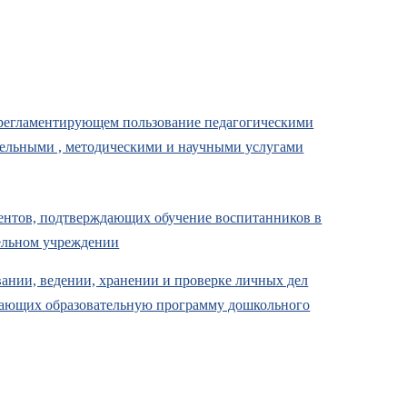
 регламентирующем пользование педагогическими
тельными , методическими и научными услугами
ентов, подтверждающих обучение воспитанников в
ельном учреждении
ании, ведении, хранении и проверке личных дел
вающих образовательную программу дошкольного