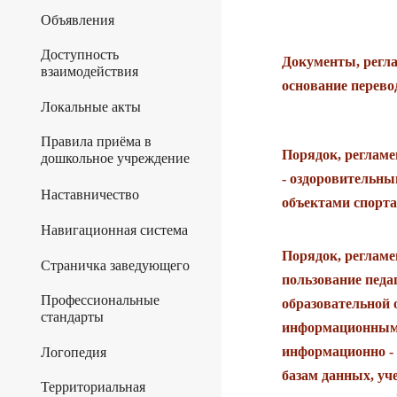
Объявления
Доступность
Документы, регл
взаимодействия
основание перево
Локальные акты
Правила приёма в
Порядок, реглам
дошкольное учреждение
- оздоровительн
Наставничество
объектами спорта
Навигационная система
П
орядок, реглам
Страничка заведующего
пользование пед
Профессиональные
образовательной
стандарты
информационными
информационно -
Логопедия
базам данных, у
Территориальная