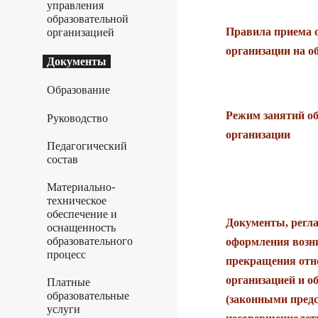
управления
образовательной
Правила приема 
организацией
организации на 
Документы
Образование
Режим занятий о
Руководство
организации
Педагогический
состав
Материально-
техническое
обеспечение и
Документы, регл
оснащенность
образовательного
оформления возн
процесс
прекращения отн
организацией и о
Платные
образовательные
(законными пред
услуги