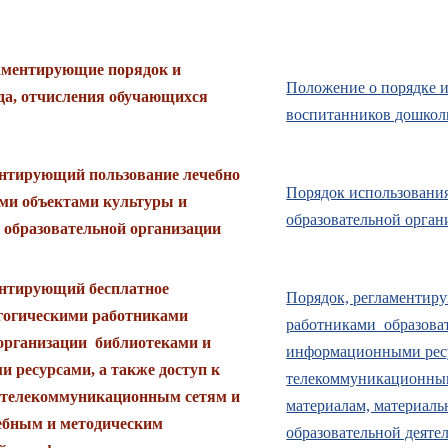
аментирующие порядок и
Положение о порядке и
да, отчисления обучающихся
воспитанников дошкол
ентирующий пользование лечебно
Порядок использования
ыми объектами культуры и
образовательной орган
 образовательной организации
ентирующий бесплатное
П
орядок, регламентир
агогическими работниками
работниками образова
 организации библиотеками и
информационными ресу
 ресурсами, а также доступ к
телекоммуникационным
 телекоммуникационным сетям и
материалам, материаль
чебным и методическим
образовательной деяте