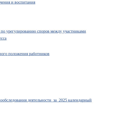
чения и воспитания
 по урегулированию споров между участниками
есса
ного положения работников
амообследования деятельности за 2025 календарный