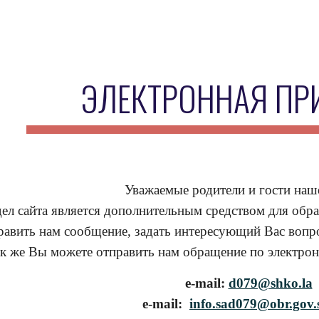
ip to main content
Skip to navigat
ЭЛЕКТРОННАЯ ПР
Уважаемые родители и гости наше
ел сайта является дополнительным средством для обр
авить нам сообщение, задать интересующий Вас вопр
к же Вы можете отправить нам обращение по электрон
е-mail:
d079@shko.la
е-mail:
info.sad079@obr.gov.